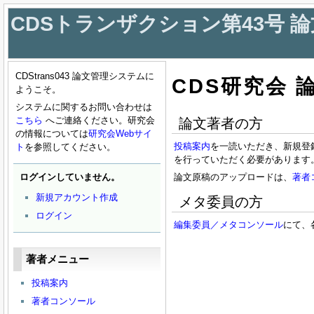
CDSトランザクション第43号 
CDStrans043 論文管理システムに
CDS研究会
ようこそ。
システムに関するお問い合わせは
こちら
へご連絡ください。研究会
論文著者の方
の情報については
研究会Webサイ
投稿案内
を一読いただき、新規登
ト
を参照してください。
を行っていただく必要があります
ログインしていません。
論文原稿のアップロードは、
著者
新規アカウント作成
メタ委員の方
ログイン
編集委員／メタコンソール
にて、
著者メニュー
投稿案内
著者コンソール